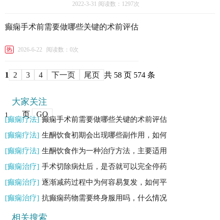
2022-3-31
阅读数：1297次
癫痫手术前需要做哪些关键的术前评估
热
2026-6-22
阅读数：0次
1
2
3
4
下一页
尾页
共 58 页 574 条
大家关注
页
GO
[癫痫疗法]
癫痫手术前需要做哪些关键的术前评估
[癫痫疗法]
生酮饮食初期会出现哪些副作用，如何
[癫痫疗法]
生酮饮食作为一种治疗方法，主要适用
[癫痫治疗]
手术切除病灶后，是否就可以完全停药
[癫痫治疗]
逐渐减药过程中为何容易复发，如何平
[癫痫治疗]
抗癫痫药物需要终身服用吗，什么情况
相关搜索