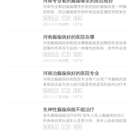
河南专业看的癫痫哪里的医院较好
河南专业看的癫痫哪里的医院较好癫痫病是一种脑
部疾病，所以癫痫发作的时候也就是脑部突然发生
异
健康热点
行业
最新
2022-3-31
阅读数：1297次
河南癫痫病好的医院在哪
河南癫痫病好的医院在哪癫痫就是由脑部疾患或者
是脑外伤等等引起的一种慢性的疾病，发作时会突
然
健康热点
行业
最新
2022-3-31
阅读数：1297次
河南治癫痫病好的医院专业
河南治癫痫病好的医院专业每个出现了羊癫疯的患
者朋友比较为关心的问题显然就是找到如何治疗羊
癫
健康热点
行业
最新
2022-3-31
阅读数：1297次
失神性癫痫病能不能治疗
老年癫痫病能治疗好吗?老年人患上癫痫病对自己
的身体伤害比成年人是更大的，老年人的各项机能
都处
健康热点
行业
最新