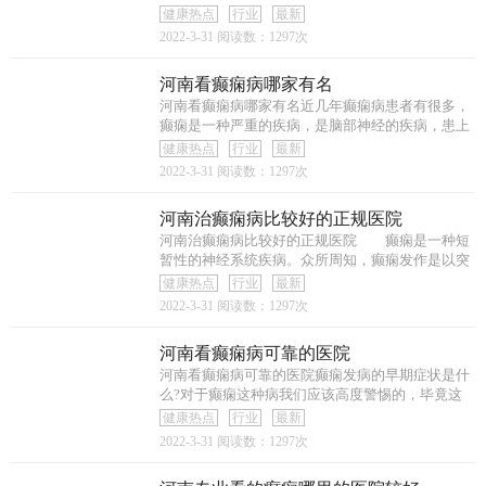
也
健康热点
行业
最新
2022-3-31
阅读数：1297次
河南看癫痫病哪家有名
河南看癫痫病哪家有名近几年癫痫病患者有很多，
癫痫是一种严重的疾病，是脑部神经的疾病，患上
癫
健康热点
行业
最新
2022-3-31
阅读数：1297次
河南治癫痫病比较好的正规医院
河南治癫痫病比较好的正规医院 癫痫是一种短
暂性的神经系统疾病。众所周知，癫痫发作是以突
发
健康热点
行业
最新
2022-3-31
阅读数：1297次
河南看癫痫病可靠的医院
河南看癫痫病可靠的医院癫痫发病的早期症状是什
么?对于癫痫这种病我们应该高度警惕的，毕竟这
种病
健康热点
行业
最新
2022-3-31
阅读数：1297次