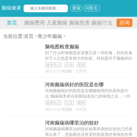
癫痫健康
搜索
问医生
首页
癫痫费用
儿童癫痫
癫痫危害
癫痫疗法
咨询
当前位置:
首页
>
青少年癫痫
>
脑电图检查癫痫
到了什么时候都是应该要注意一些饮食，好的饮食
对于人们也是有很大的好处，特别是对于癫痫的出
现
健康热点
行业
最新
2022-3-31
阅读数：1297次
河南癫痫病好的医院是在哪
河南癫痫病好的医院是在哪癫痫用药的原则是什
么?癫痫病患者在初期知道自己的病情之后，一些
患者就
健康热点
行业
最新
2022-3-31
阅读数：1297次
河南癫痫病哪里治的较好
河南癫痫病哪里治的较好如果疾病的症状也已经表
现出来了，您如果还没有及时的发现对身体的伤害