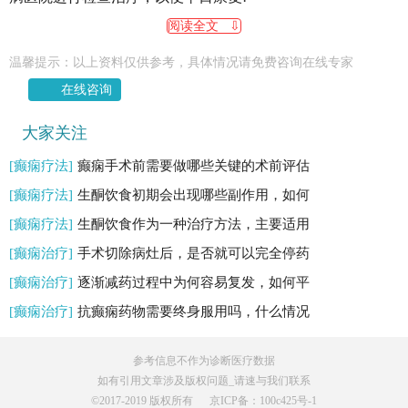
阅读全文 ⇩
温馨提示：以上资料仅供参考，具体情况请免费咨询在线专家
在线咨询
大家关注
[癫痫疗法]
癫痫手术前需要做哪些关键的术前评估
[癫痫疗法]
生酮饮食初期会出现哪些副作用，如何
[癫痫疗法]
生酮饮食作为一种治疗方法，主要适用
[癫痫治疗]
手术切除病灶后，是否就可以完全停药
[癫痫治疗]
逐渐减药过程中为何容易复发，如何平
[癫痫治疗]
抗癫痫药物需要终身服用吗，什么情况
参考信息不作为诊断医疗数据
如有引用文章涉及版权问题_请速与我们联系
©️2017-2019 版权所有
京ICP备：100c425号-1