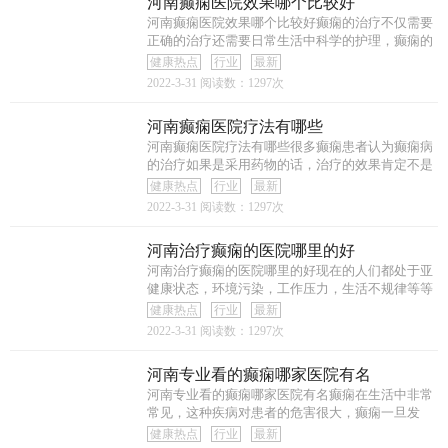
河南癫痫医院效果哪个比较好
河南癫痫医院效果哪个比较好癫痫的治疗不仅需要
正确的治疗还需要日常生活中科学的护理，癫痫的
治
健康热点
行业
最新
2022-3-31
阅读数：1297次
河南癫痫医院疗法有哪些
河南癫痫医院疗法有哪些很多癫痫患者认为癫痫病
的治疗如果是采用药物的话，治疗的效果肯定不是
很
健康热点
行业
最新
2022-3-31
阅读数：1297次
河南治疗癫痫的医院哪里的好
河南治疗癫痫的医院哪里的好现在的人们都处于亚
健康状态，环境污染，工作压力，生活不规律等等
都
健康热点
行业
最新
2022-3-31
阅读数：1297次
河南专业看的癫痫哪家医院有名
河南专业看的癫痫哪家医院有名癫痫在生活中非常
常见，这种疾病对患者的危害很大，癫痫一旦发
作，
健康热点
行业
最新