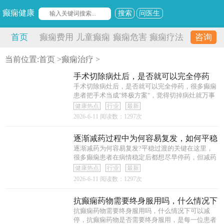
癫痫健康
搜索
问医生
首页
癫痫费用
儿童癫痫
癫痫危害
癫痫疗法
咨询
当前位置:
首页
>
癫痫治疗
>
手术切除病灶后，是否就可以完全停药
手术切除病灶后，是否就可以完全停药，很多癫痫
患者把手术当成"终极方案"，觉得切掉病灶就万事
大吉，
健康热点
行业
最新
2026-6-11
阅读数：1297次
逐渐减药过程中为何容易复发，如何平稳
过渡
逐渐减药为何容易复发?平稳过渡的关键在这里，
很多癫痫患者在病情稳定后都想尽早停药，但减药
过程中复
健康热点
行业
最新
2026-6-11
阅读数：1297次
抗癫痫药物需要终身服用吗，什么情况下
可以
抗癫痫药物需要终身服用吗，什么情况下可以减
停，抗癫痫药物是否需要终身服用，是每一位患者