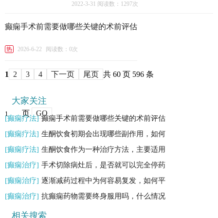
2022-3-31
阅读数：1297次
癫痫手术前需要做哪些关键的术前评估
热
2026-6-22
阅读数：0次
1
2
3
4
下一页
尾页
共 60 页 596 条
大家关注
页
GO
[癫痫疗法]
癫痫手术前需要做哪些关键的术前评估
[癫痫疗法]
生酮饮食初期会出现哪些副作用，如何
[癫痫疗法]
生酮饮食作为一种治疗方法，主要适用
[癫痫治疗]
手术切除病灶后，是否就可以完全停药
[癫痫治疗]
逐渐减药过程中为何容易复发，如何平
[癫痫治疗]
抗癫痫药物需要终身服用吗，什么情况
相关搜索