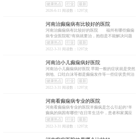
和家属都
健康热点
行业
最新
2026-6-11
阅读数：1297次
河南治癫痫病有比较好的医院
河南治癫痫病有比较好的医院 福州有哪些癫痫
病专业医院呢?有病就要治，抱怨是不能解决问题
的，
健康热点
行业
最新
2022-3-31
阅读数：1297次
河南治小儿癫痫病好医院
河南治小儿癫痫病好医院 早期一般的症状就是突然
倒地、口吐白沫等都是癫痫发作等一些症状贵州治
健康热点
行业
最新
2022-3-31
阅读数：1297次
河南看癫痫病专业的医院
河南看癫痫病专业的医院羊癫疯是怎么引起的?羊
癫疯的病因有哪些?在日常生活中，患者和家属应
多了解
健康热点
行业
最新
2022-3-31
阅读数：1297次