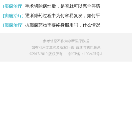
[癫痫治疗]
手术切除病灶后，是否就可以完全停药
[癫痫治疗]
逐渐减药过程中为何容易复发，如何平
[癫痫治疗]
抗癫痫药物需要终身服用吗，什么情况
参考信息不作为诊断医疗数据
如有引用文章涉及版权问题_请速与我们联系
©️2017-2019 版权所有
京ICP备：100c425号-1