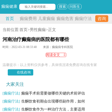
癫痫健康
搜索
问医生
首页
癫痫费用
儿童癫痫
癫痫危害
癫痫疗法
咨询
当前位置:
首页
>
男性癫痫
>正文
河南治疗癫痫病的医院都有哪些
时间：2022-03-31 08:33:40
来源：癫痫病专科医院
阅读全文 ⇩
温馨提示：以上资料仅供参考，具体情况请免费咨询在线专家
在线咨询
大家关注
[癫痫疗法]
癫痫手术前需要做哪些关键的术前评估
[癫痫疗法]
生酮饮食初期会出现哪些副作用，如何
[癫痫疗法]
生酮饮食作为一种治疗方法，主要适用