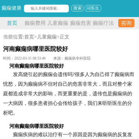
癫痫健康
搜索
问医生
首页
癫痫费用
儿童癫痫
癫痫危害
癫痫疗法
咨询
当前位置:
首页
>
儿童癫痫
>正文
河南癫痫病哪里医院较好
时间：2022-03-31 08:33:40
来源：癫痫病专科医院
河南癫痫病哪里医院较好
发高烧引起的癫痫会遗传吗?很多人为自己得了癫痫病而
忧愁，因为癫痫病不但对自己的危害非常大，而且对整个家
庭都造成非常大的影响，而更重要的是，遗传也是癫痫病的
一大病因，很多患者担心会传给孩子，我们来听听医生的分
析吧。
河南癫痫病哪里医院较好
癫痫疾病的难以治疗有一个原因是因为癫痫病的反复发