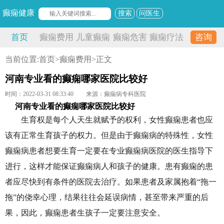
癫痫健康
搜索
问医生
首页
癫痫费用
儿童癫痫
癫痫危害
癫痫疗法
咨询
当前位置:
首页
>
癫痫费用
>正文
河南专业看的癫痫哪家医院比较好
时间：2022-03-31 08:33:40
来源：癫痫病专科医院
河南专业看的癫痫哪家医院比较好
生育权是每个人天生就赋予的权利，女性癫痫患者也应
该有正常生育孩子的权力。但是由于癫痫病的特殊性，女性
癫痫病患者想要生育一定要在专业癫痫病医院的医生指导下
进行，这样才能保证癫痫病人和孩子的健康。患有癫痫的患
者应尽快到有条件的医院去治疗。如果患者及家属抱着“拖一
拖”的侥幸心理，结果往往会延误病情，甚至带来严重的后
果，因此，癫痫患者生孩子一定要注意安全。