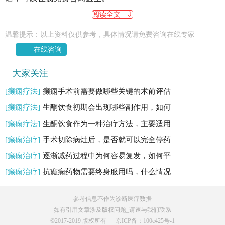
阅读全文 ⇩
温馨提示：以上资料仅供参考，具体情况请免费咨询在线专家
在线咨询
大家关注
[癫痫疗法]
癫痫手术前需要做哪些关键的术前评估
[癫痫疗法]
生酮饮食初期会出现哪些副作用，如何
[癫痫疗法]
生酮饮食作为一种治疗方法，主要适用
[癫痫治疗]
手术切除病灶后，是否就可以完全停药
[癫痫治疗]
逐渐减药过程中为何容易复发，如何平
[癫痫治疗]
抗癫痫药物需要终身服用吗，什么情况
参考信息不作为诊断医疗数据
如有引用文章涉及版权问题_请速与我们联系
©️2017-2019 版权所有
京ICP备：100c425号-1