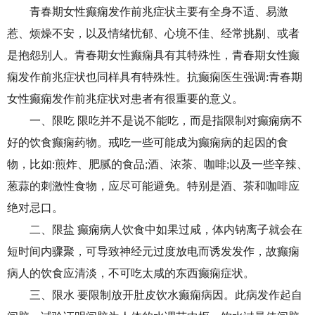
青春期女性癫痫发作前兆症状主要有全身不适、易激
惹、烦燥不安，以及情绪忧郁、心境不佳、经常挑剔、或者
是抱怨别人。青春期女性癫痫具有其特殊性，青春期女性癫
痫发作前兆症状也同样具有特殊性。抗癫痫医生强调:青春期
女性癫痫发作前兆症状对患者有很重要的意义。
一、限吃 限吃并不是说不能吃，而是指限制对癫痫病不
好的饮食癫痫药物。戒吃一些可能成为癫痫病的起因的食
物，比如:煎炸、肥腻的食品;酒、浓茶、咖啡;以及一些辛辣、
葱蒜的刺激性食物，应尽可能避免。特别是酒、茶和咖啡应
绝对忌口。
二、限盐 癫痫病人饮食中如果过咸，体内钠离子就会在
短时间内骤聚，可导致神经元过度放电而诱发发作，故癫痫
病人的饮食应清淡，不可吃太咸的东西癫痫症状。
三、限水 要限制放开肚皮饮水癫痫病因。此病发作起自