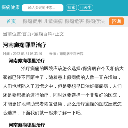
癫痫健康
搜索
问医生
首页
癫痫费用
儿童癫痫
癫痫危害
癫痫疗法
咨询
当前位置:
首页
>
癫痫百科
>正文
河南癫痫哪里治疗
时间：2022-03-31 08:33:40
来源：癫痫病专科医院
河南癫痫哪里治疗
治疗癫痫的医院应该怎么选择?癫痫病在今天相信大
家都已经不再陌生了，随着患上癫痫病的人数一直在增加，
人们也就陷入了恐慌之中，但是要想早日治好癫痫病，人们
还是要积极的进行治疗，同时这要选择一个非常好的医院，
才能更好地帮助患者恢复健康，那么治疗癫痫的医院应该怎
么选择，下面我们就一起来了解一下吧。
河南癫痫哪里治疗